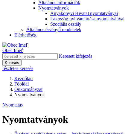
Általános információk
Nyomtatványok
Anyakönyvi Hivatal nyomtatványai
Lakosság nyilvántartása nyomtatványai
Szociális osztály
Általános érvényű rendeletek
Elérhetőség
Obec Imeľ
Keresett kifejezés
Keresés
részletes keresés
Kezdőlap
Főoldal
Önkormányzat
Nyomtatványok
Nyomtatás
Nyomtatványok