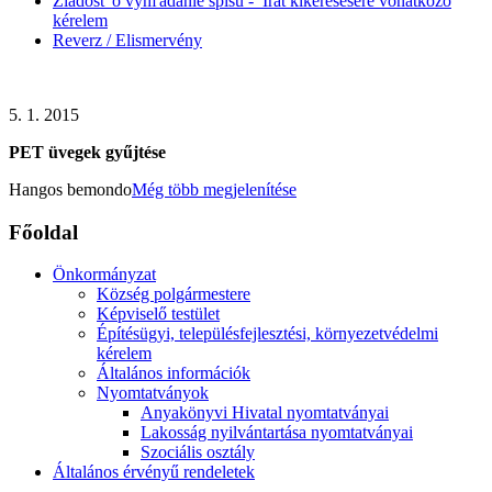
Žiadosť o vyhľadanie spisu - Irat kikeresésére vonatkozó
kérelem
Reverz / Elismervény
5. 1. 2015
PET üvegek gyűjtése
Hangos bemondo
Még több megjelenítése
Főoldal
Önkormányzat
Község polgármestere
Képviselő testület
Építésügyi, településfejlesztési, környezetvédelmi
kérelem
Általános információk
Nyomtatványok
Anyakönyvi Hivatal nyomtatványai
Lakosság nyilvántartása nyomtatványai
Szociális osztály
Általános érvényű rendeletek