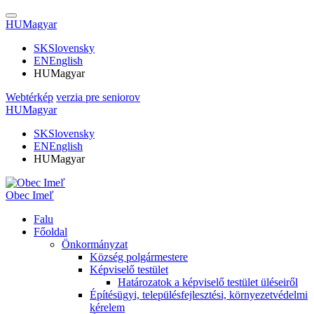
HU
Magyar
SK
Slovensky
EN
English
HU
Magyar
Webtérkép
verzia pre seniorov
HU
Magyar
SK
Slovensky
EN
English
HU
Magyar
Obec Imeľ
Falu
Főoldal
Önkormányzat
Község polgármestere
Képviselő testület
Határozatok a képviselő testület üléseiről
Építésügyi, településfejlesztési, környezetvédelmi
kérelem