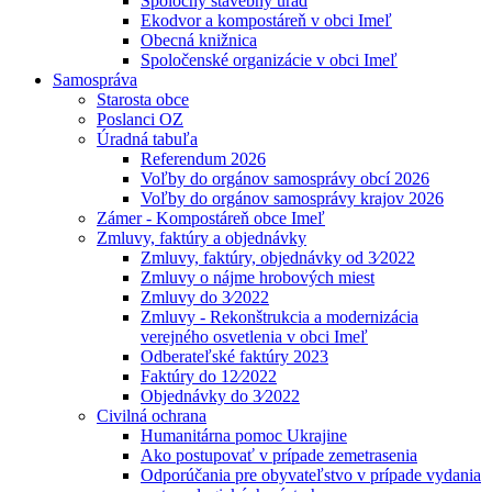
Spoločný stavebný úrad
Ekodvor a kompostáreň v obci Imeľ
Obecná knižnica
Spoločenské organizácie v obci Imeľ
Samospráva
Starosta obce
Poslanci OZ
Úradná tabuľa
Referendum 2026
Voľby do orgánov samosprávy obcí 2026
Voľby do orgánov samosprávy krajov 2026
Zámer - Kompostáreň obce Imeľ
Zmluvy, faktúry a objednávky
Zmluvy, faktúry, objednávky od 3⁄2022
Zmluvy o nájme hrobových miest
Zmluvy do 3⁄2022
Zmluvy - Rekonštrukcia a modernizácia
verejného osvetlenia v obci Imeľ
Odberateľské faktúry 2023
Faktúry do 12⁄2022
Objednávky do 3⁄2022
Civilná ochrana
Humanitárna pomoc Ukrajine
Ako postupovať v prípade zemetrasenia
Odporúčania pre obyvateľstvo v prípade vydania