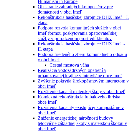
Humanism in Europe
Obstaranie záhradných kompostérov pre
domácnosti v obci Imeľ
Rekonštrukcia hasičskej zbrojnice DHZ Imeľ - I.
etapa
Podpora rozvoja komunitných služieb v obci
Imeľ formou poskytovania opatrovateľskej
služby v prirodzenom prostredí klientov
Rekonštrukcia hasičskej zbrojnice DHZ Imeľ -
II. etapa
Podpora triedeného zberu komunálneho odpadu
v obci Imeľ
Cestná mostová váha
Realizácia vodozádržných opatrení v
urbanizovanej krajine v intraviláne obce Imeľ
Zvýšenie pokrytia širokopásmovým internetom v
obci Imeľ
Rozšírenie kapacít materskej školy v obci Imeľ
Komlexná rekonštrukcia futbalového ihriska
obce Imeľ
Rozšírenia kapacity existujúcej kompostárne v
obci Imeľ
Zníženie energetickej náročnosti budovy
telocvične základnej školy s materskou školou v
obci Imeľ