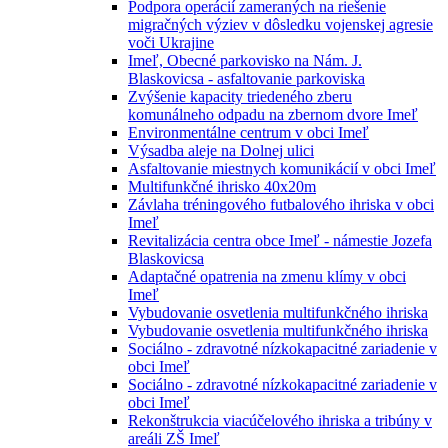
Podpora operácií zameraných na riešenie
migračných výziev v dôsledku vojenskej agresie
voči Ukrajine
Imeľ, Obecné parkovisko na Nám. J.
Blaskovicsa - asfaltovanie parkoviska
Zvýšenie kapacity triedeného zberu
komunálneho odpadu na zbernom dvore Imeľ
Environmentálne centrum v obci Imeľ
Výsadba aleje na Dolnej ulici
Asfaltovanie miestnych komunikácií v obci Imeľ
Multifunkčné ihrisko 40x20m
Závlaha tréningového futbalového ihriska v obci
Imeľ
Revitalizácia centra obce Imeľ - námestie Jozefa
Blaskovicsa
Adaptačné opatrenia na zmenu klímy v obci
Imeľ
Vybudovanie osvetlenia multifunkčného ihriska
Vybudovanie osvetlenia multifunkčného ihriska
Sociálno - zdravotné nízkokapacitné zariadenie v
obci Imeľ
Sociálno - zdravotné nízkokapacitné zariadenie v
obci Imeľ
Rekonštrukcia viacúčelového ihriska a tribúny v
areáli ZŠ Imeľ