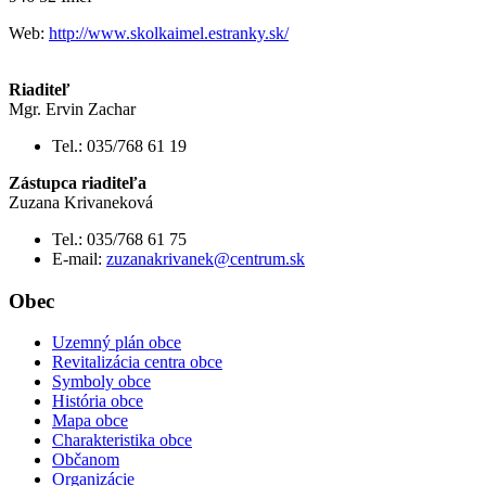
Web:
http://www.skolkaimel.estranky.sk/
Riaditeľ
Mgr. Ervin Zachar
Tel.: 035/768 61 19
Zástupca riaditeľa
Zuzana Krivaneková
Tel.: 035/768 61 75
E-mail:
zuzanakrivanek@centrum.sk
Obec
Uzemný plán obce
Revitalizácia centra obce
Symboly obce
História obce
Mapa obce
Charakteristika obce
Občanom
Organizácie