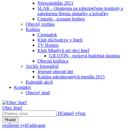
Népszámlálás 2021
SLAK - Opatrenia na zabezpečenie kontroly a
zabránenia šírenia slintačky a krívačky
Cintorín - zoznam hrobov
Obecný rozhlas
Kultúra
Csemadok
Klub dôchodcov v Imeli
TV Hemeu
Klub Mladých pri obci Imeľ
GILOTIN - rocková hudobná skupina
Obecná knižnica
Archív fotogalérií
Jesenné obecné dni
Kultúra národnostných menšín 2015
Kalendár akcií
Kontakty
Obecný úrad
Obec Imeľ
Hľadaný výraz
Hľadať
rozšírené vyhľadávanie