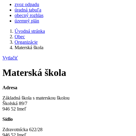
zvoz odpadu
úradná tabuľa
obecný rozhlas
územný plán
Úvodná stránka
Obec
Organizácie
Materská škola
Vytlačiť
Materská škola
Adresa
Základná škola s materskou školou
Školská 89/7
946 52 Imeľ
Sídlo
Zdravotnícka 622/28
946 52 Imeľ