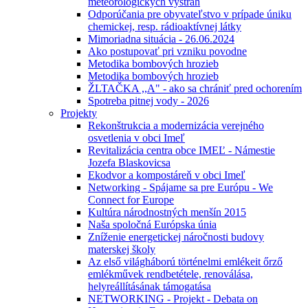
meteorologických výstrah
Odporúčania pre obyvateľstvo v prípade úniku
chemickej, resp. rádioaktívnej látky
Mimoriadna situácia - 26.06.2024
Ako postupovať pri vzniku povodne
Metodika bombových hrozieb
Metodika bombových hrozieb
ŽLTAČKA ,,A" - ako sa chrániť pred ochorením
Spotreba pitnej vody - 2026
Projekty
Rekonštrukcia a modernizácia verejného
osvetlenia v obci Imeľ
Revitalizácia centra obce IMEĽ - Námestie
Jozefa Blaskovicsa
Ekodvor a kompostáreň v obci Imeľ
Networking - Spájame sa pre Európu - We
Connect for Europe
Kultúra národnostných menšín 2015
Naša spoločná Európska únia
Zníženie energetickej náročnosti budovy
materskej školy
Az első világháború történelmi emlékeit őrző
emlékművek rendbetétele, renoválása,
helyreállításának támogatása
NETWORKING - Projekt - Debata on