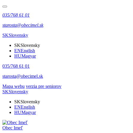
035/768 61 01
starosta@obecimel.sk
SK
Slovensky
SK
Slovensky
EN
English
HU
Magyar
035/768 61 01
starosta@obecimel.sk
Mapa webu
verzia pre seniorov
SK
Slovensky
SK
Slovensky
EN
English
HU
Magyar
Obec Imeľ