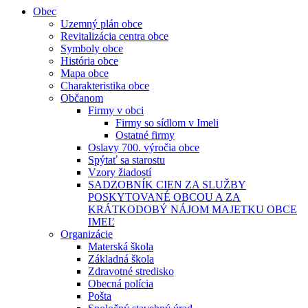
Obec
Uzemný plán obce
Revitalizácia centra obce
Symboly obce
História obce
Mapa obce
Charakteristika obce
Občanom
Firmy v obci
Firmy so sídlom v Imeli
Ostatné firmy
Oslavy 700. výročia obce
Spýtať sa starostu
Vzory žiadostí
SADZOBNÍK CIEN ZA SLUŽBY
POSKYTOVANÉ OBCOU A ZA
KRÁTKODOBÝ NÁJOM MAJETKU OBCE
IMEĽ
Organizácie
Materská škola
Základná škola
Zdravotné stredisko
Obecná polícia
Pošta