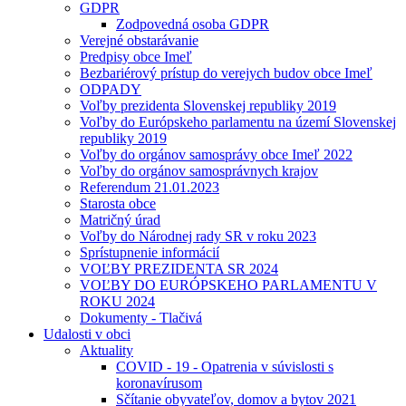
GDPR
Zodpovedná osoba GDPR
Verejné obstarávanie
Predpisy obce Imeľ
Bezbariérový prístup do verejych budov obce Imeľ
ODPADY
Voľby prezidenta Slovenskej republiky 2019
Voľby do Európskeho parlamentu na území Slovenskej
republiky 2019
Voľby do orgánov samosprávy obce Imeľ 2022
Voľby do orgánov samosprávnych krajov
Referendum 21.01.2023
Starosta obce
Matričný úrad
Voľby do Národnej rady SR v roku 2023
Sprístupnenie informácií
VOĽBY PREZIDENTA SR 2024
VOĽBY DO EURÓPSKEHO PARLAMENTU V
ROKU 2024
Dokumenty - Tlačivá
Udalosti v obci
Aktuality
COVID - 19 - Opatrenia v súvislosti s
koronavírusom
Sčítanie obyvateľov, domov a bytov 2021