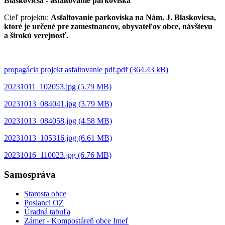
Blaskovicsa - asfaltovanie parkoviska
Cieľ projektu:
Asfaltovanie parkoviska na Nám. J. Blaskovicsa,
ktoré je určené pre zamestnancov, obyvateľov obce, návštevu
a širokú verejnosť.
propagácia projekt asfaltovanie pdf.pdf (364.43 kB)
20231011_102053.jpg (5.79 MB)
20231013_084041.jpg (3.79 MB)
20231013_084058.jpg (4.58 MB)
20231013_105316.jpg (6.61 MB)
20231016_110023.jpg (6.76 MB)
Samospráva
Starosta obce
Poslanci OZ
Úradná tabuľa
Zámer - Kompostáreň obce Imeľ