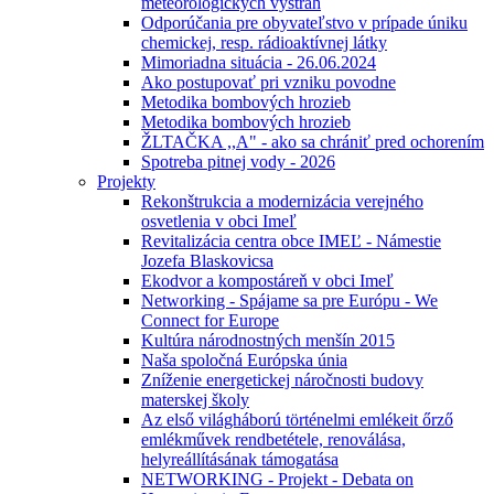
meteorologických výstrah
Odporúčania pre obyvateľstvo v prípade úniku
chemickej, resp. rádioaktívnej látky
Mimoriadna situácia - 26.06.2024
Ako postupovať pri vzniku povodne
Metodika bombových hrozieb
Metodika bombových hrozieb
ŽLTAČKA ,,A" - ako sa chrániť pred ochorením
Spotreba pitnej vody - 2026
Projekty
Rekonštrukcia a modernizácia verejného
osvetlenia v obci Imeľ
Revitalizácia centra obce IMEĽ - Námestie
Jozefa Blaskovicsa
Ekodvor a kompostáreň v obci Imeľ
Networking - Spájame sa pre Európu - We
Connect for Europe
Kultúra národnostných menšín 2015
Naša spoločná Európska únia
Zníženie energetickej náročnosti budovy
materskej školy
Az első világháború történelmi emlékeit őrző
emlékművek rendbetétele, renoválása,
helyreállításának támogatása
NETWORKING - Projekt - Debata on