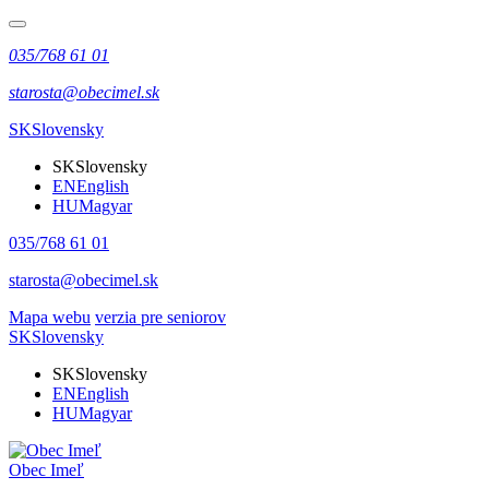
035/768 61 01
starosta@obecimel.sk
SK
Slovensky
SK
Slovensky
EN
English
HU
Magyar
035/768 61 01
starosta@obecimel.sk
Mapa webu
verzia pre seniorov
SK
Slovensky
SK
Slovensky
EN
English
HU
Magyar
Obec Imeľ