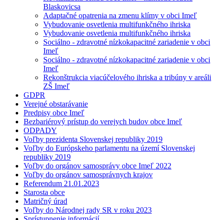
Blaskovicsa
Adaptačné opatrenia na zmenu klímy v obci Imeľ
Vybudovanie osvetlenia multifunkčného ihriska
Vybudovanie osvetlenia multifunkčného ihriska
Sociálno - zdravotné nízkokapacitné zariadenie v obci
Imeľ
Sociálno - zdravotné nízkokapacitné zariadenie v obci
Imeľ
Rekonštrukcia viacúčelového ihriska a tribúny v areáli
ZŠ Imeľ
GDPR
Verejné obstarávanie
Predpisy obce Imeľ
Bezbariérový prístup do verejych budov obce Imeľ
ODPADY
Voľby prezidenta Slovenskej republiky 2019
Voľby do Európskeho parlamentu na území Slovenskej
republiky 2019
Voľby do orgánov samosprávy obce Imeľ 2022
Voľby do orgánov samosprávnych krajov
Referendum 21.01.2023
Starosta obce
Matričný úrad
Voľby do Národnej rady SR v roku 2023
Sprístupnenie informácií