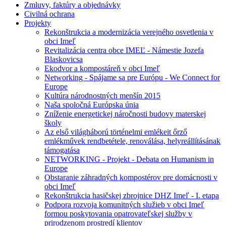
Zmluvy, faktúry a objednávky
Civilná ochrana
Projekty
Rekonštrukcia a modernizácia verejného osvetlenia v
obci Imeľ
Revitalizácia centra obce IMEĽ - Námestie Jozefa
Blaskovicsa
Ekodvor a kompostáreň v obci Imeľ
Networking - Spájame sa pre Európu - We Connect for
Europe
Kultúra národnostných menšín 2015
Naša spoločná Európska únia
Zníženie energetickej náročnosti budovy materskej
školy
Az első világháború történelmi emlékeit őrző
emlékművek rendbetétele, renoválása, helyreállításának
támogatása
NETWORKING - Projekt - Debata on Humanism in
Europe
Obstaranie záhradných kompostérov pre domácnosti v
obci Imeľ
Rekonštrukcia hasičskej zbrojnice DHZ Imeľ - I. etapa
Podpora rozvoja komunitných služieb v obci Imeľ
formou poskytovania opatrovateľskej služby v
prirodzenom prostredí klientov