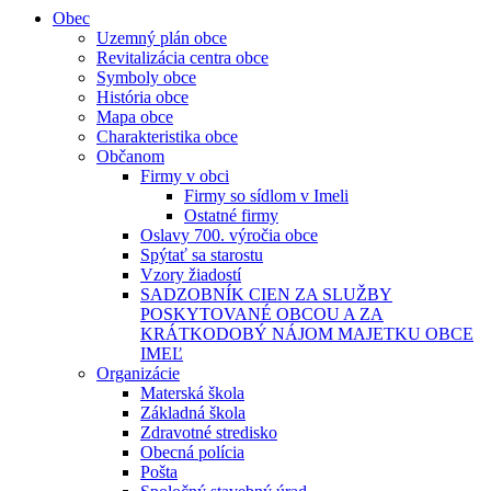
Obec
Uzemný plán obce
Revitalizácia centra obce
Symboly obce
História obce
Mapa obce
Charakteristika obce
Občanom
Firmy v obci
Firmy so sídlom v Imeli
Ostatné firmy
Oslavy 700. výročia obce
Spýtať sa starostu
Vzory žiadostí
SADZOBNÍK CIEN ZA SLUŽBY
POSKYTOVANÉ OBCOU A ZA
KRÁTKODOBÝ NÁJOM MAJETKU OBCE
IMEĽ
Organizácie
Materská škola
Základná škola
Zdravotné stredisko
Obecná polícia
Pošta