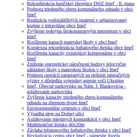
Rekonštrukcia hasičskej zbrojnice DHZ Imeľ - II. etapa
Podpora triedeného zberu komunálneho odpadu v obci
Imeľ
Realizácia vodozádržných opatrení v urbanizovanej
krajine v intraviláne obce Imeľ
Zvýšenie pokrytia širokopásmovým internetom v obci
Imeľ
Rozšírenie kapacít materskej školy v obci Imeľ
Komlexná rekonštrukcia futbalového ihriska obce Imeľ
Rozšírenia kapacity existujúcej kompostárne v obci
Imeľ
Zníženie energetickej náročnosti budovy telocvične
základnej školy s materskou školou v obci Imeľ
Podpora operácií zameraných na riešenie migračných
výziev v dôsledku vojenskej agresie voči Ukrajine
Imeľ, Obecné parkovisko na Nám. J. Blaskovicsa -
asfaltovanie parkoviska
Zvýšenie kapacity triedeného zberu komunálneho
odpadu na zbernom dvore Imeľ
Environmentálne centrum v obci Imeľ
Výsadba aleje na Dolnej ulici
Asfaltovanie miestnych komunikácií v obci Imeľ
Multifunkčné ihrisko 40x20m
Závlaha tréningového futbalového ihriska v obci Imeľ
Revitalizácia centra obce Imeľ - námestie Jozefa