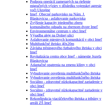
Podpora operácií zameraných na riešenie
migračných výziev v dôsledku vojenskej agresie
voči Ukrajine
Imeľ, Obecné parkovisko na Nám. J.
Blaskovicsa - asfaltovanie parkoviska
Zvýšenie kapacity triedeného zberu
komunálneho odpadu na zbernom dvore Imeľ
Environmentálne centrum v obci Imeľ
Výsadba aleje na Dolnej ulici
Asfaltovanie miestnych komunikácií v obci Imeľ
Multifunkčné ihrisko 40x20m
Závlaha tréningového futbalového ihriska v obci
Imeľ
Revitalizácia centra obce Imeľ - námestie Jozefa
Blaskovicsa
Adaptačné opatrenia na zmenu klímy v obci
Imeľ
Vybudovanie osvetlenia multifunkčného ihriska
Vybudovanie osvetlenia multifunkčného ihriska
Sociálno - zdravotné nízkokapacitné zariadenie v
obci Imeľ
Sociálno - zdravotné nízkokapacitné zariadenie v
obci Imeľ
Rekonštrukcia viacúčelového ihriska a tribúny v
areáli ZŠ Imeľ