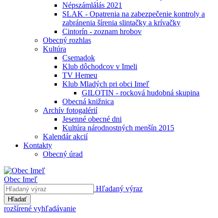
Népszámlálás 2021
SLAK - Opatrenia na zabezpečenie kontroly a
zabránenia šírenia slintačky a krívačky
Cintorín - zoznam hrobov
Obecný rozhlas
Kultúra
Csemadok
Klub dôchodcov v Imeli
TV Hemeu
Klub Mladých pri obci Imeľ
GILOTIN - rocková hudobná skupina
Obecná knižnica
Archív fotogalérií
Jesenné obecné dni
Kultúra národnostných menšín 2015
Kalendár akcií
Kontakty
Obecný úrad
Obec Imeľ
Hľadaný výraz
Hľadať
rozšírené vyhľadávanie