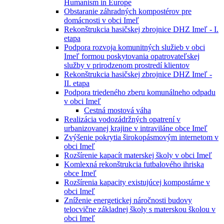
Humanism in Europe
Obstaranie záhradných kompostérov pre
domácnosti v obci Imeľ
Rekonštrukcia hasičskej zbrojnice DHZ Imeľ - I.
etapa
Podpora rozvoja komunitných služieb v obci
Imeľ formou poskytovania opatrovateľskej
služby v prirodzenom prostredí klientov
Rekonštrukcia hasičskej zbrojnice DHZ Imeľ -
II. etapa
Podpora triedeného zberu komunálneho odpadu
v obci Imeľ
Cestná mostová váha
Realizácia vodozádržných opatrení v
urbanizovanej krajine v intraviláne obce Imeľ
Zvýšenie pokrytia širokopásmovým internetom v
obci Imeľ
Rozšírenie kapacít materskej školy v obci Imeľ
Komlexná rekonštrukcia futbalového ihriska
obce Imeľ
Rozšírenia kapacity existujúcej kompostárne v
obci Imeľ
Zníženie energetickej náročnosti budovy
telocvične základnej školy s materskou školou v
obci Imeľ