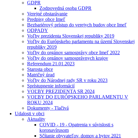
GDPR
Zodpovedná osoba GDPR
Verejné obstarávanie
Predpisy obce Imeľ
Bezbariérový prístup do verejych budov obce Imeľ
ODPADY
Voľby prezidenta Slovenskej republiky 2019
Voľby do Európskeho parlamentu na území Slovenskej
republiky 2019
Voľby do orgánov samosprávy obce Imeľ 2022
Voľby do orgánov samosprávnych krajov
Referendum 21.01.2023
Starosta obce
Matričný úrad
Voľby do Národnej rady SR v roku 2023
Sprístupnenie informácií
VOĽBY PREZIDENTA SR 2024
VOĽBY DO EURÓPSKEHO PARLAMENTU V
ROKU 2024
Dokumenty - Tlačivá
Udalosti v obci
Aktuality
COVID - 19 - Opatrenia v súvislosti s
koronavírusom
Sčítanie obyvateľov, domov a bytov 2021