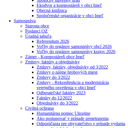
Spoločný stavebný úrad
Ekodvor a kompostáreň v obci Imeľ
Obecná knižnica
Spoločenské organizácie v obci Imeľ
Samospráva
Starosta obce
Poslanci OZ
Úradná tabuľa
Referendum 2026
Voľby do orgánov samosprávy obcí 2026
Voľby do orgánov samosprávy krajov 2026
Zámer - Kompostáreň obce Imeľ
Zmluvy, faktúry a objednávky
Zmluvy, faktúry, objednávky od 3⁄2022
Zmluvy o nájme hrobových miest
Zmluvy do 3⁄2022
Zmluvy - Rekonštrukcia a modernizácia
verejného osvetlenia v obci Imeľ
Odberateľské faktúry 2023
Faktúry do 12⁄2022
Objednávky do 3⁄2022
Civilná ochrana
Humanitárna pomoc Ukrajine
Ako postupovať v prípade zemetrasenia
Odporúčania pre obyvateľstvo v prípade vydania