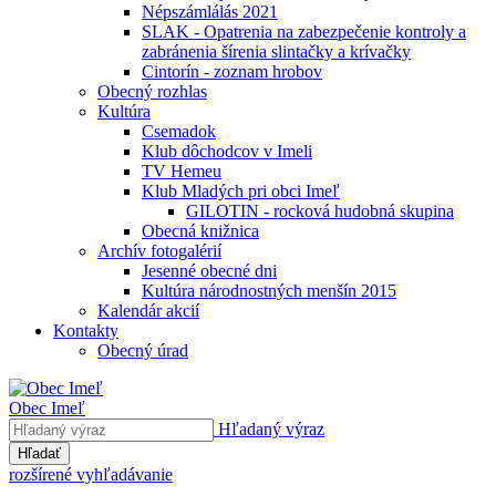
Népszámlálás 2021
SLAK - Opatrenia na zabezpečenie kontroly a
zabránenia šírenia slintačky a krívačky
Cintorín - zoznam hrobov
Obecný rozhlas
Kultúra
Csemadok
Klub dôchodcov v Imeli
TV Hemeu
Klub Mladých pri obci Imeľ
GILOTIN - rocková hudobná skupina
Obecná knižnica
Archív fotogalérií
Jesenné obecné dni
Kultúra národnostných menšín 2015
Kalendár akcií
Kontakty
Obecný úrad
Obec Imeľ
Hľadaný výraz
Hľadať
rozšírené vyhľadávanie