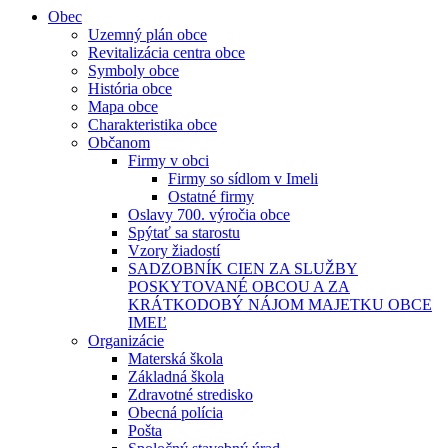
Obec
Uzemný plán obce
Revitalizácia centra obce
Symboly obce
História obce
Mapa obce
Charakteristika obce
Občanom
Firmy v obci
Firmy so sídlom v Imeli
Ostatné firmy
Oslavy 700. výročia obce
Spýtať sa starostu
Vzory žiadostí
SADZOBNÍK CIEN ZA SLUŽBY
POSKYTOVANÉ OBCOU A ZA
KRÁTKODOBÝ NÁJOM MAJETKU OBCE
IMEĽ
Organizácie
Materská škola
Základná škola
Zdravotné stredisko
Obecná polícia
Pošta