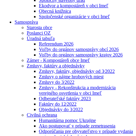
Spoločný stavebný úrad
Ekodvor a kompostáreň v obci Imeľ
Obecná knižnica
Spoločenské organizácie v obci Imeľ
Samospráva
Starosta obce
Poslanci OZ
Úradná tabuľa
Referendum 2026
Voľby do orgánov samosprávy obcí 2026
Voľby do orgánov samosprávy krajov 2026
Zámer - Kompostáreň obce Imeľ
Zmluvy, faktúry a objednávky
Zmluvy, faktúry, objednávky od 3⁄2022
Zmluvy o nájme hrobových miest
Zmluvy do 3⁄2022
Zmluvy - Rekonštrukcia a modernizácia
verejného osvetlenia v obci Imeľ
Odberateľské faktúry 2023
Faktúry do 12⁄2022
Objednávky do 3⁄2022
Civilná ochrana
Humanitárna pomoc Ukrajine
Ako postupovať v prípade zemetrasenia
Odporúčania pre obyvateľstvo v prípade vydania