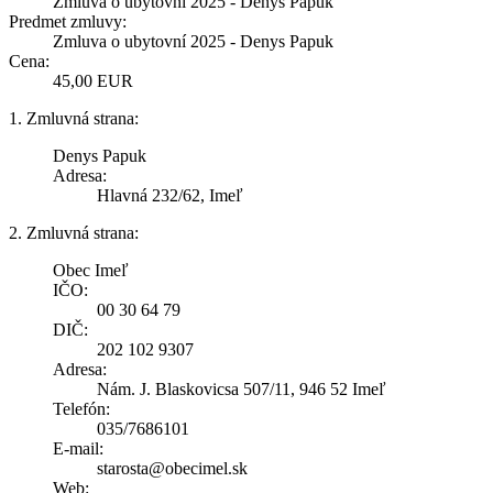
Zmluva o ubytovní 2025 - Denys Papuk
Predmet zmluvy:
Zmluva o ubytovní 2025 - Denys Papuk
Cena:
45,00 EUR
1. Zmluvná strana:
Denys Papuk
Adresa:
Hlavná 232/62, Imeľ
2. Zmluvná strana:
Obec Imeľ
IČO:
00 30 64 79
DIČ:
202 102 9307
Adresa:
Nám. J. Blaskovicsa 507/11, 946 52 Imeľ
Telefón:
035/7686101
E-mail:
starosta@obecimel.sk
Web: