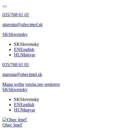
035/768 61 01
starosta@obecimel.sk
SK
Slovensky
SK
Slovensky
EN
English
HU
Magyar
035/768 61 01
starosta@obecimel.sk
Mapa webu
verzia pre seniorov
SK
Slovensky
SK
Slovensky
EN
English
HU
Magyar
Obec Imeľ