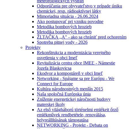
meteorologických výstrah
Odporúčania pre obyvateľstvo v prípade úniku
chemickej, resp. rádioaktívnej látky
Mimoriadna situácia - 26.06.2024
Ako postupovať pri vzniku povodne
Metodika bombových hrozieb
Metodika bombových hrozieb
ŽLTAČKA ,,A" - ako sa chrániť pred ochorením
Spotreba pitnej vody - 2026
Projekty
Rekonštrukcia a modernizácia verejného
osvetlenia v obci Imeľ
Revitalizácia centra obce IMEĽ - Námestie
Jozefa Blaskovicsa
Ekodvor a kompostáreň v obci Imeľ
Networking - Spájame sa pre Európu - We
Connect for Europe
Kultúra národnostných menšín 2015
Naša spoločná Európska únia
Zníženie energetickej náročnosti budovy
materskej školy
Az első világháború történelmi emlékeit őrző
emlékművek rendbetétele, renoválása,
helyreállításának támogatása
NETWORKING - Projekt - Debata on