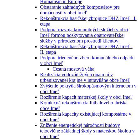
Humanism in Europe
Obstaranie záhradných kompostérov pre
domácnosti v obci Imeľ
Rekonštrukcia hasičskej zbrojnice DHZ Imeľ - I.
etapa
Podpora rozvoja komunitných služieb v obci
Imeľ formou poskytovania opatrovateľskej
služby v prirodzenom prostredí klientov
Rekonštrukcia hasičskej zbrojnice DHZ Imeľ -
II. etapa
Podpora triedeného zberu komunálneho odpadu
v obci Imeľ
Cestná mostová váha
Realizácia vodozádržných opatrení v
urbanizovanej krajine v intraviláne obce Imeľ
Zvýšenie pokrytia širokopásmovým internetom v
obci Imeľ
Rozšírenie kapacít materskej školy v obci Imeľ
Komlexná rekonštrukcia futbalového ihriska
obce Imeľ
Rozšírenia kapacity existujúcej kompostárne v
obci Imeľ
Zníženie energetickej náročnosti budovy
telocvične základnej školy s materskou školou v
obci Imeľ