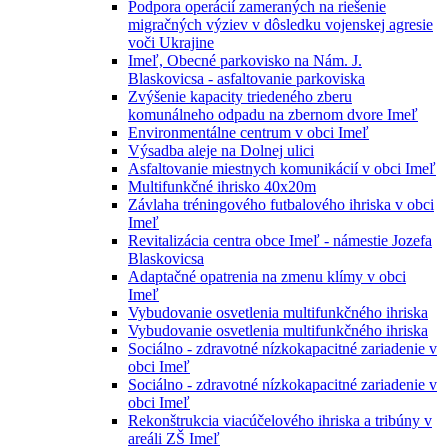
Podpora operácií zameraných na riešenie
migračných výziev v dôsledku vojenskej agresie
voči Ukrajine
Imeľ, Obecné parkovisko na Nám. J.
Blaskovicsa - asfaltovanie parkoviska
Zvýšenie kapacity triedeného zberu
komunálneho odpadu na zbernom dvore Imeľ
Environmentálne centrum v obci Imeľ
Výsadba aleje na Dolnej ulici
Asfaltovanie miestnych komunikácií v obci Imeľ
Multifunkčné ihrisko 40x20m
Závlaha tréningového futbalového ihriska v obci
Imeľ
Revitalizácia centra obce Imeľ - námestie Jozefa
Blaskovicsa
Adaptačné opatrenia na zmenu klímy v obci
Imeľ
Vybudovanie osvetlenia multifunkčného ihriska
Vybudovanie osvetlenia multifunkčného ihriska
Sociálno - zdravotné nízkokapacitné zariadenie v
obci Imeľ
Sociálno - zdravotné nízkokapacitné zariadenie v
obci Imeľ
Rekonštrukcia viacúčelového ihriska a tribúny v
areáli ZŠ Imeľ