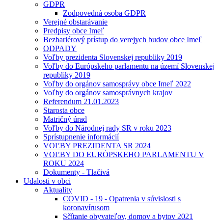
GDPR
Zodpovedná osoba GDPR
Verejné obstarávanie
Predpisy obce Imeľ
Bezbariérový prístup do verejych budov obce Imeľ
ODPADY
Voľby prezidenta Slovenskej republiky 2019
Voľby do Európskeho parlamentu na území Slovenskej
republiky 2019
Voľby do orgánov samosprávy obce Imeľ 2022
Voľby do orgánov samosprávnych krajov
Referendum 21.01.2023
Starosta obce
Matričný úrad
Voľby do Národnej rady SR v roku 2023
Sprístupnenie informácií
VOĽBY PREZIDENTA SR 2024
VOĽBY DO EURÓPSKEHO PARLAMENTU V
ROKU 2024
Dokumenty - Tlačivá
Udalosti v obci
Aktuality
COVID - 19 - Opatrenia v súvislosti s
koronavírusom
Sčítanie obyvateľov, domov a bytov 2021