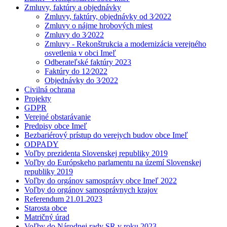
Zmluvy, faktúry a objednávky
Zmluvy, faktúry, objednávky od 3⁄2022
Zmluvy o nájme hrobových miest
Zmluvy do 3⁄2022
Zmluvy - Rekonštrukcia a modernizácia verejného
osvetlenia v obci Imeľ
Odberateľské faktúry 2023
Faktúry do 12⁄2022
Objednávky do 3⁄2022
Civilná ochrana
Projekty
GDPR
Verejné obstarávanie
Predpisy obce Imeľ
Bezbariérový prístup do verejych budov obce Imeľ
ODPADY
Voľby prezidenta Slovenskej republiky 2019
Voľby do Európskeho parlamentu na území Slovenskej
republiky 2019
Voľby do orgánov samosprávy obce Imeľ 2022
Voľby do orgánov samosprávnych krajov
Referendum 21.01.2023
Starosta obce
Matričný úrad
Voľby do Národnej rady SR v roku 2023