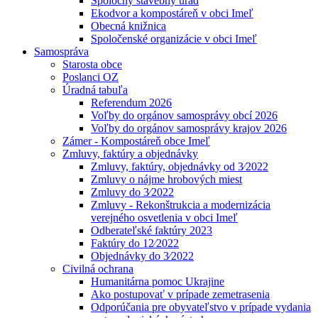
Spoločný stavebný úrad
Ekodvor a kompostáreň v obci Imeľ
Obecná knižnica
Spoločenské organizácie v obci Imeľ
Samospráva
Starosta obce
Poslanci OZ
Úradná tabuľa
Referendum 2026
Voľby do orgánov samosprávy obcí 2026
Voľby do orgánov samosprávy krajov 2026
Zámer - Kompostáreň obce Imeľ
Zmluvy, faktúry a objednávky
Zmluvy, faktúry, objednávky od 3⁄2022
Zmluvy o nájme hrobových miest
Zmluvy do 3⁄2022
Zmluvy - Rekonštrukcia a modernizácia
verejného osvetlenia v obci Imeľ
Odberateľské faktúry 2023
Faktúry do 12⁄2022
Objednávky do 3⁄2022
Civilná ochrana
Humanitárna pomoc Ukrajine
Ako postupovať v prípade zemetrasenia
Odporúčania pre obyvateľstvo v prípade vydania