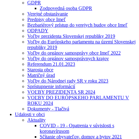
GDPR
Zodpovedná osoba GDPR
Verejné obstarávanie
Predpisy obce Imeľ
Bezbariérový prístup do verejych budov obce Imeľ
ODPADY
Voľby prezidenta Slovenskej republiky 2019
Voľby do Európskeho parlamentu na území Slovenskej
republiky 2019
Voľby do orgánov samosprávy obce Imeľ 2022
Voľby do orgánov samosprávnych krajov
Referendum 21.01.2023
Starosta obce
Matričný úrad
Voľby do Národnej rady SR v roku 2023
Sprístupnenie informácií
VOĽBY PREZIDENTA SR 2024
VOĽBY DO EURÓPSKEHO PARLAMENTU V
ROKU 2024
Dokumenty - Tlačivá
Udalosti v obci
Aktuality
COVID - 19 - Opatrenia v súvislosti s
koronavírusom
Sčítanie obyvateľov, domov a bytov 2021