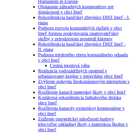
Humanism in Europe
Obstaranie záhradných kompostérov pre
domácnosti v obci Imeľ
Rekonštrukcia hasičskej zbrojnice DHZ Imeľ - I.
etapa
Podpora rozvoja komunitných služieb v obci
Imeľ formou poskytovania opatrovateľskej
služby v prirodzenom prostredí klientov
Rekonštrukcia hasičskej zbrojnice DHZ Imeľ -
II. etapa
Podpora triedeného zberu komunálneho odpadu
v obci Imeľ
Cestná mostová váha
Realizácia vodozádržných opatrení v
urbanizovanej krajine v intraviláne obce Imeľ
Zvýšenie pokrytia širokopásmovým internetom v
obci Imeľ
Rozšírenie kapacít materskej školy v obci Imeľ
Komlexná rekonštrukcia futbalového ihriska
obce Imeľ
Rozšírenia kapacity existujúcej kompostárne v
obci Imeľ
Zníženie energetickej náročnosti budovy
telocvične základnej školy s materskou školou v
obci Imeľ