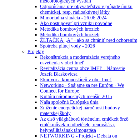
meteorologických výstrah
Odporúčania pre obyvateľstvo v prípade úniku
chemickej, resp. rádioaktívnej látky
Mimoriadna situácia - 26.06.2024
Ako postupovať pri vzniku povodne
Metodika bombových hrozieb
Metodika bombových hrozieb
ŽLTAČKA ,,A" - ako sa chrániť pred ochorením
Spotreba pitnej vody - 2026
Projekty
Rekonštrukcia a modernizácia verejného
osvetlenia v obci Imeľ
Revitalizácia centra obce IMEĽ - Námestie
Jozefa Blaskovicsa
Ekodvor a kompostáreň v obci Imeľ
Networking - Spájame sa pre Európu - We
Connect for Europe
Kultúra národnostných menšín 2015
Naša spoločná Európska únia
Zníženie energetickej náročnosti budovy
materskej školy
Az első világháború történelmi emlékeit őrző
emlékművek rendbetétele, renoválása,
helyreállításának támogatása
NETWORKING - Projekt - Debata on