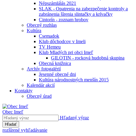
Népszámlálás 2021
SLAK - Opatrenia na zabezpečenie kontroly a
zabránenia šírenia slintačky a krívačky
Cintorín - zoznam hrobov
Obecný rozhlas
Kultúra
Csemadok
Klub dôchodcov v Imeli
TV Hemeu
Klub Mladých pri obci Imeľ
GILOTIN - rocková hudobná skupina
Obecná knižnica
Archív fotogalérií
Jesenné obecné dni
Kultúra národnostných menšín 2015
Kalendár akcií
Kontakty
Obecný úrad
Obec Imeľ
Hľadaný výraz
Hľadať
rozšírené vyhľadávanie