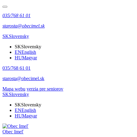
035/768 61 01
starosta@obecimel.sk
SK
Slovensky
SK
Slovensky
EN
English
HU
Magyar
035/768 61 01
starosta@obecimel.sk
Mapa webu
verzia pre seniorov
SK
Slovensky
SK
Slovensky
EN
English
HU
Magyar
Obec Imeľ