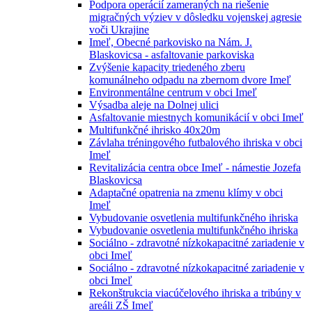
Podpora operácií zameraných na riešenie
migračných výziev v dôsledku vojenskej agresie
voči Ukrajine
Imeľ, Obecné parkovisko na Nám. J.
Blaskovicsa - asfaltovanie parkoviska
Zvýšenie kapacity triedeného zberu
komunálneho odpadu na zbernom dvore Imeľ
Environmentálne centrum v obci Imeľ
Výsadba aleje na Dolnej ulici
Asfaltovanie miestnych komunikácií v obci Imeľ
Multifunkčné ihrisko 40x20m
Závlaha tréningového futbalového ihriska v obci
Imeľ
Revitalizácia centra obce Imeľ - námestie Jozefa
Blaskovicsa
Adaptačné opatrenia na zmenu klímy v obci
Imeľ
Vybudovanie osvetlenia multifunkčného ihriska
Vybudovanie osvetlenia multifunkčného ihriska
Sociálno - zdravotné nízkokapacitné zariadenie v
obci Imeľ
Sociálno - zdravotné nízkokapacitné zariadenie v
obci Imeľ
Rekonštrukcia viacúčelového ihriska a tribúny v
areáli ZŠ Imeľ