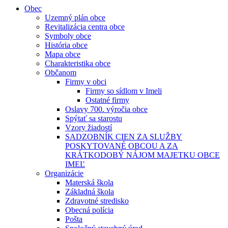
Obec
Uzemný plán obce
Revitalizácia centra obce
Symboly obce
História obce
Mapa obce
Charakteristika obce
Občanom
Firmy v obci
Firmy so sídlom v Imeli
Ostatné firmy
Oslavy 700. výročia obce
Spýtať sa starostu
Vzory žiadostí
SADZOBNÍK CIEN ZA SLUŽBY
POSKYTOVANÉ OBCOU A ZA
KRÁTKODOBÝ NÁJOM MAJETKU OBCE
IMEĽ
Organizácie
Materská škola
Základná škola
Zdravotné stredisko
Obecná polícia
Pošta