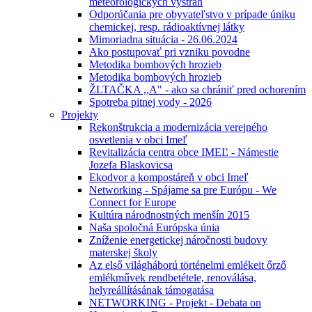
meteorologických výstrah
Odporúčania pre obyvateľstvo v prípade úniku
chemickej, resp. rádioaktívnej látky
Mimoriadna situácia - 26.06.2024
Ako postupovať pri vzniku povodne
Metodika bombových hrozieb
Metodika bombových hrozieb
ŽLTAČKA ,,A" - ako sa chrániť pred ochorením
Spotreba pitnej vody - 2026
Projekty
Rekonštrukcia a modernizácia verejného
osvetlenia v obci Imeľ
Revitalizácia centra obce IMEĽ - Námestie
Jozefa Blaskovicsa
Ekodvor a kompostáreň v obci Imeľ
Networking - Spájame sa pre Európu - We
Connect for Europe
Kultúra národnostných menšín 2015
Naša spoločná Európska únia
Zníženie energetickej náročnosti budovy
materskej školy
Az első világháború történelmi emlékeit őrző
emlékművek rendbetétele, renoválása,
helyreállításának támogatása
NETWORKING - Projekt - Debata on