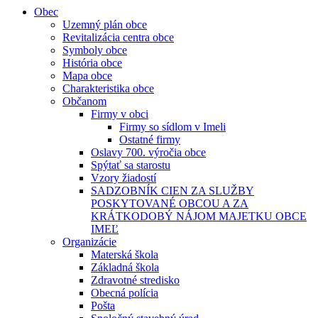
Obec
Uzemný plán obce
Revitalizácia centra obce
Symboly obce
História obce
Mapa obce
Charakteristika obce
Občanom
Firmy v obci
Firmy so sídlom v Imeli
Ostatné firmy
Oslavy 700. výročia obce
Spýtať sa starostu
Vzory žiadostí
SADZOBNÍK CIEN ZA SLUŽBY
POSKYTOVANÉ OBCOU A ZA
KRÁTKODOBÝ NÁJOM MAJETKU OBCE
IMEĽ
Organizácie
Materská škola
Základná škola
Zdravotné stredisko
Obecná polícia
Pošta