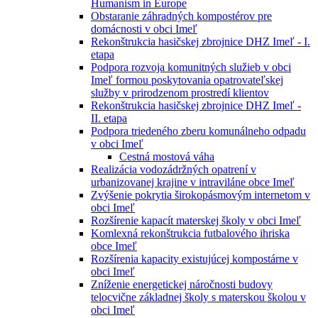
Humanism in Europe
Obstaranie záhradných kompostérov pre
domácnosti v obci Imeľ
Rekonštrukcia hasičskej zbrojnice DHZ Imeľ - I.
etapa
Podpora rozvoja komunitných služieb v obci
Imeľ formou poskytovania opatrovateľskej
služby v prirodzenom prostredí klientov
Rekonštrukcia hasičskej zbrojnice DHZ Imeľ -
II. etapa
Podpora triedeného zberu komunálneho odpadu
v obci Imeľ
Cestná mostová váha
Realizácia vodozádržných opatrení v
urbanizovanej krajine v intraviláne obce Imeľ
Zvýšenie pokrytia širokopásmovým internetom v
obci Imeľ
Rozšírenie kapacít materskej školy v obci Imeľ
Komlexná rekonštrukcia futbalového ihriska
obce Imeľ
Rozšírenia kapacity existujúcej kompostárne v
obci Imeľ
Zníženie energetickej náročnosti budovy
telocvične základnej školy s materskou školou v
obci Imeľ