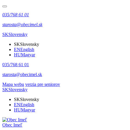
035/768 61 01
starosta@obecimel.sk
SK
Slovensky
SK
Slovensky
EN
English
HU
Magyar
035/768 61 01
starosta@obecimel.sk
Mapa webu
verzia pre seniorov
SK
Slovensky
SK
Slovensky
EN
English
HU
Magyar
Obec Imeľ