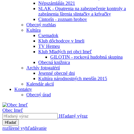
Népszámlálás 2021
SLAK - Opatrenia na zabezpečenie kontroly a
zabránenia šírenia slintačky a krívačky
Cintorín - zoznam hrobov
Obecný rozhlas
Kultúra
Csemadok
Klub dôchodcov v Imeli
TV Hemeu
Klub Mladých pri obci Imeľ
GILOTIN - rocková hudobná skupina
Obecná knižnica
Archív fotogalérií
Jesenné obecné dni
Kultúra národnostných menšín 2015
Kalendár akcií
Kontakty
Obecný úrad
Obec Imeľ
Hľadaný výraz
Hľadať
rozšírené vyhľadávanie