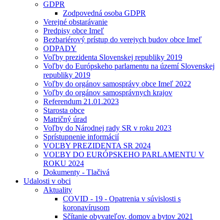
GDPR
Zodpovedná osoba GDPR
Verejné obstarávanie
Predpisy obce Imeľ
Bezbariérový prístup do verejych budov obce Imeľ
ODPADY
Voľby prezidenta Slovenskej republiky 2019
Voľby do Európskeho parlamentu na území Slovenskej
republiky 2019
Voľby do orgánov samosprávy obce Imeľ 2022
Voľby do orgánov samosprávnych krajov
Referendum 21.01.2023
Starosta obce
Matričný úrad
Voľby do Národnej rady SR v roku 2023
Sprístupnenie informácií
VOĽBY PREZIDENTA SR 2024
VOĽBY DO EURÓPSKEHO PARLAMENTU V
ROKU 2024
Dokumenty - Tlačivá
Udalosti v obci
Aktuality
COVID - 19 - Opatrenia v súvislosti s
koronavírusom
Sčítanie obyvateľov, domov a bytov 2021