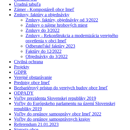
Úradná tabuľa
Zámer - Kompostáreň obce Imeľ
Zmluvy, faktúry a objednávky
Zmluvy, faktúry, objednávky od 3⁄2022
Zmluvy o nájme hrobových miest
Zmluvy do 3⁄2022
Zmluvy - Rekonštrukcia a modernizácia verejného
osvetlenia v obci Imeľ
Odberateľské faktúry 2023
Faktúry do 12⁄2022
Objednávky do 3⁄2022
Civilná ochrana
Projekty
GDPR
Verejné obstarávanie
Predpisy obce Imeľ
Bezbariérový prístup do verejych budov obce Imeľ
ODPADY
Voľby prezidenta Slovenskej republiky 2019
Voľby do Európskeho parlamentu na území Slovenskej
republiky 2019
Voľby do orgánov samosprávy obce Imeľ 2022
Voľby do orgánov samosprávnych krajov
Referendum 21.01.2023
Starosta obce