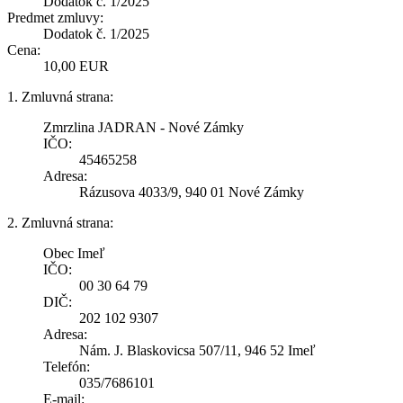
Dodatok č. 1/2025
Predmet zmluvy:
Dodatok č. 1/2025
Cena:
10,00 EUR
1. Zmluvná strana:
Zmrzlina JADRAN - Nové Zámky
IČO:
45465258
Adresa:
Rázusova 4033/9, 940 01 Nové Zámky
2. Zmluvná strana:
Obec Imeľ
IČO:
00 30 64 79
DIČ:
202 102 9307
Adresa:
Nám. J. Blaskovicsa 507/11, 946 52 Imeľ
Telefón:
035/7686101
E-mail: