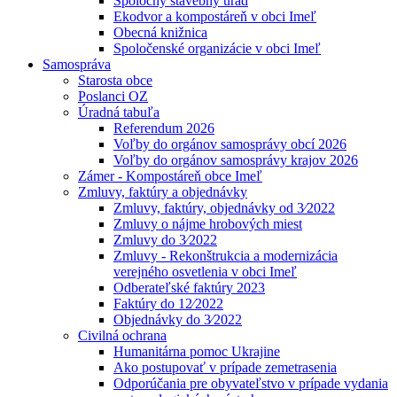
Spoločný stavebný úrad
Ekodvor a kompostáreň v obci Imeľ
Obecná knižnica
Spoločenské organizácie v obci Imeľ
Samospráva
Starosta obce
Poslanci OZ
Úradná tabuľa
Referendum 2026
Voľby do orgánov samosprávy obcí 2026
Voľby do orgánov samosprávy krajov 2026
Zámer - Kompostáreň obce Imeľ
Zmluvy, faktúry a objednávky
Zmluvy, faktúry, objednávky od 3⁄2022
Zmluvy o nájme hrobových miest
Zmluvy do 3⁄2022
Zmluvy - Rekonštrukcia a modernizácia
verejného osvetlenia v obci Imeľ
Odberateľské faktúry 2023
Faktúry do 12⁄2022
Objednávky do 3⁄2022
Civilná ochrana
Humanitárna pomoc Ukrajine
Ako postupovať v prípade zemetrasenia
Odporúčania pre obyvateľstvo v prípade vydania