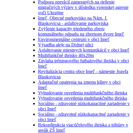
Podpora operácií zameraných na riešenie
migračných výziev v dôsledku vojenskej agresie
voči Ukrajine
Imeľ, Obecné parkovisko na Nám. J.
Blaskovicsa - asfaltovanie parkoviska
Zvýšenie kapacity triedeného zberu
komunálneho odpadu na zbernom dvore Imeľ
Environmentálne centrum v obci Imeľ
Výsadba aleje na Dolnej ulici
Asfaltovanie miestnych komunikácií v obci Imeľ
Multifunkčné ihrisko 40x20m
Závlaha tréningového futbalového ihriska v obci
Imeľ
Revitalizácia centra obce Imeľ - námestie Jozefa
Blaskovicsa
Adaptačné opatrenia na zmenu klímy v obci
Imeľ
Vybudovanie osvetlenia multifunkčného ihriska
Vybudovanie osvetlenia multifunkčného ihriska
Sociálno - zdravotné nízkokapacitné zariadenie v
obci Imeľ
Sociálno - zdravotné nízkokapacitné zariadenie v
obci Imeľ
Rekonštrukcia viacúčelového ihriska a tribúny v
areáli ZŠ Imeľ